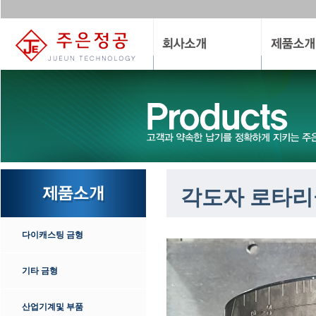
각도자 로타리
다이캐스팅 금형
기타 금형
산업기계및 부품