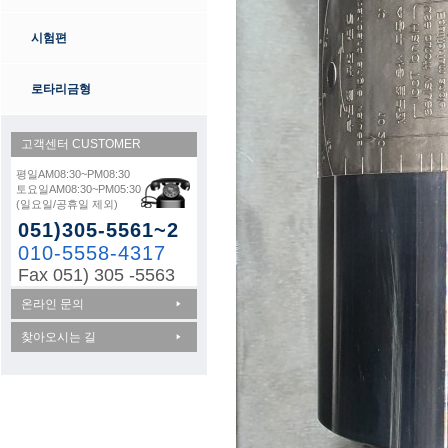
시험편
로타리금형
고객센터
CUSTOMER
평일AM08:30~PM08:30
토요일AM08:30~PM05:30
(일요일/공휴일 제외)
051)305-5561~2
010-5558-4317
Fax 051) 305 -5563
온라인 문의
찾아오시는 길